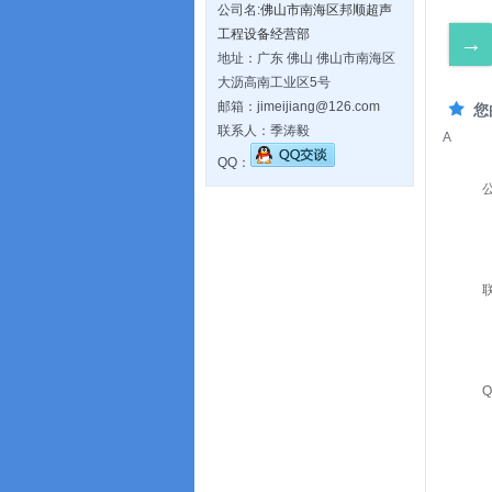
公司名:
佛山市南海区邦顺超声
工程设备经营部
→
地址：广东 佛山 佛山市南海区
大沥高南工业区5号
邮箱：jimeijiang@126.com
您
联系人：季涛毅
A
QQ：
Q